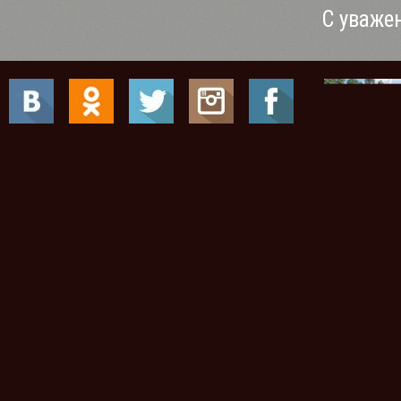
С уваже